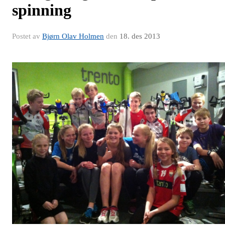
spinning
Postet av
Bjørn Olav Holmen
den
18. des 2013