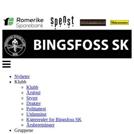
Veksle
navigasjon
Nyheter
Klubb
Klubb
Årshjul
Styret
Drakter
Politiattest
Utdanning
Kjøreregler for Bingsfoss SK
Årsberetninger
Gruppene