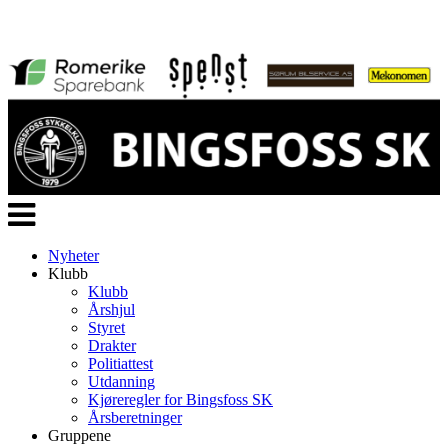
Veksle
navigasjon
Nyheter
Klubb
Klubb
Årshjul
Styret
Drakter
Politiattest
Utdanning
Kjøreregler for Bingsfoss SK
Årsberetninger
Gruppene