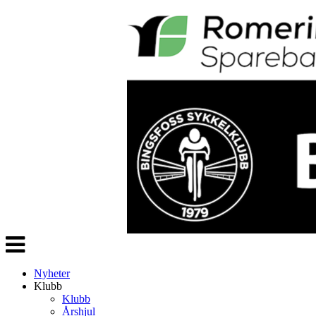
Veksle
navigasjon
Nyheter
Klubb
Klubb
Årshjul