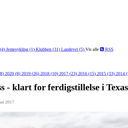
 (4)
Jentesykling (1)
Klubben (31)
Landevei (5)
Vis alle
RSS
(8)
2020 (8)
2019 (26)
2018 (10)
2017 (23)
2016 (15)
2015 (33)
2014 
 - klart for ferdigstillelse i Texa
mai 2017