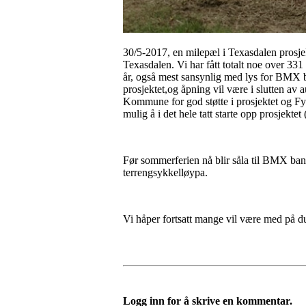
30/5-2017, en milepæl i Texasdalen prosjekt
Texasdalen. Vi har fått totalt noe over 331
år, også mest sansynlig med lys for BMX ba
prosjektet,og åpning vil være i slutten av a
Kommune for god støtte i prosjektet og Fylk
mulig å i det hele tatt starte opp prosjektet
Før sommerferien nå blir såla til BMX banen
terrengsykkelløypa.
Vi håper fortsatt mange vil være med på d
Logg inn for å skrive en kommentar.