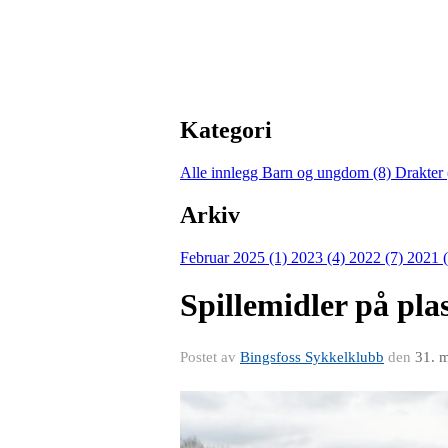
Kategori
Alle innlegg
Barn og ungdom (8)
Drakter
Arkiv
Februar 2025 (1)
2023 (4)
2022 (7)
2021 
Spillemidler på plass
Postet av
Bingsfoss Sykkelklubb
den
31. 