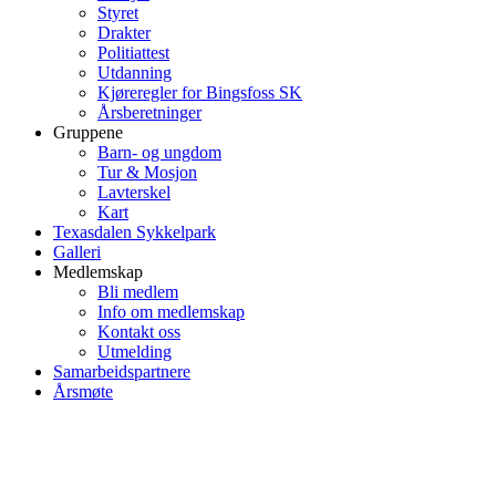
Styret
Drakter
Politiattest
Utdanning
Kjøreregler for Bingsfoss SK
Årsberetninger
Gruppene
Barn- og ungdom
Tur & Mosjon
Lavterskel
Kart
Texasdalen Sykkelpark
Galleri
Medlemskap
Bli medlem
Info om medlemskap
Kontakt oss
Utmelding
Samarbeidspartnere
Årsmøte