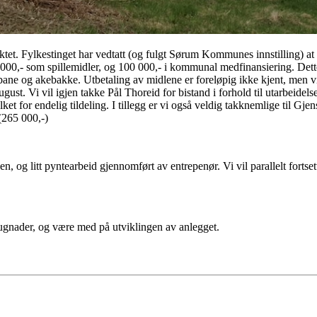
et. Fylkestinget har vedtatt (og fulgt Sørum Kommunes innstilling) at vi 
 000,- som spillemidler, og 100 000,- i kommunal medfinansiering. Dette gj
ne og akebakke. Utbetaling av midlene er foreløpig ikke kjent, men vi 
ugust. Vi vil igjen takke Pål Thoreid for bistand i forhold til utarbeide
et for endelig tildeling. I tillegg er vi også veldig takknemlige til Gjen
 (265 000,-)
, og litt pyntearbeid gjennomført av entrepenør. Vi vil parallelt fortset
ugnader, og være med på utviklingen av anlegget.