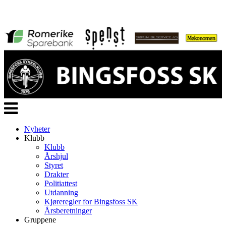
Veksle
navigasjon
Nyheter
Klubb
Klubb
Årshjul
Styret
Drakter
Politiattest
Utdanning
Kjøreregler for Bingsfoss SK
Årsberetninger
Gruppene