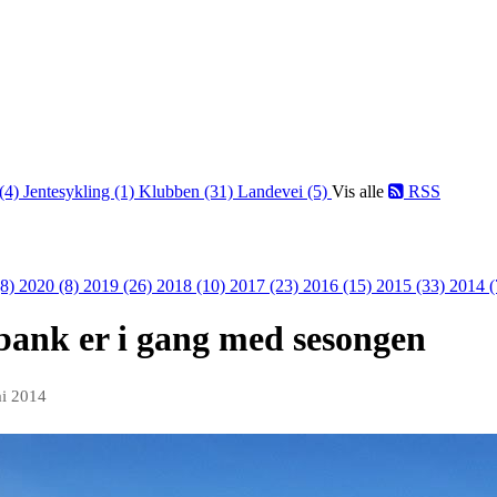
 (4)
Jentesykling (1)
Klubben (31)
Landevei (5)
Vis alle
RSS
(8)
2020 (8)
2019 (26)
2018 (10)
2017 (23)
2016 (15)
2015 (33)
2014 
ank er i gang med sesongen
ai 2014