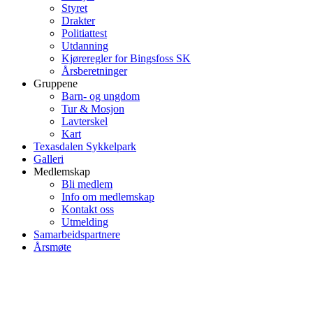
Styret
Drakter
Politiattest
Utdanning
Kjøreregler for Bingsfoss SK
Årsberetninger
Gruppene
Barn- og ungdom
Tur & Mosjon
Lavterskel
Kart
Texasdalen Sykkelpark
Galleri
Medlemskap
Bli medlem
Info om medlemskap
Kontakt oss
Utmelding
Samarbeidspartnere
Årsmøte