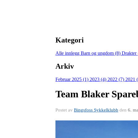
Kategori
Alle innlegg
Barn og ungdom (8)
Drakter
Arkiv
Februar 2025 (1)
2023 (4)
2022 (7)
2021 
Team Blaker Spareb
Postet av
Bingsfoss Sykkelklubb
den
6. m