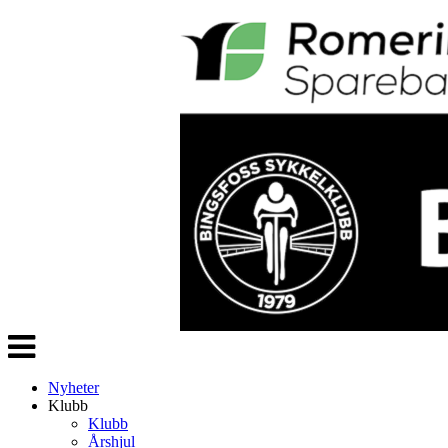
Veksle
navigasjon
Nyheter
Klubb
Klubb
Årshjul