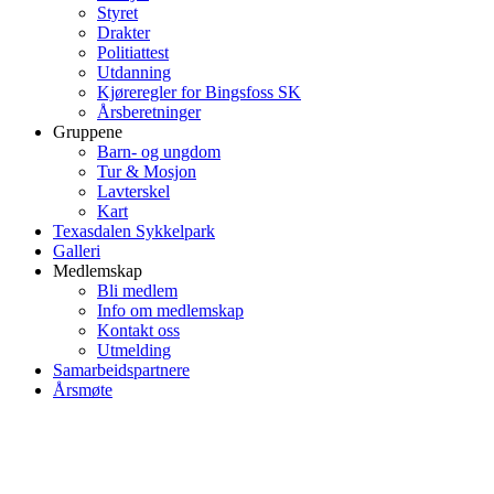
Styret
Drakter
Politiattest
Utdanning
Kjøreregler for Bingsfoss SK
Årsberetninger
Gruppene
Barn- og ungdom
Tur & Mosjon
Lavterskel
Kart
Texasdalen Sykkelpark
Galleri
Medlemskap
Bli medlem
Info om medlemskap
Kontakt oss
Utmelding
Samarbeidspartnere
Årsmøte