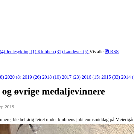
 (4)
Jentesykling (1)
Klubben (31)
Landevei (5)
Vis alle
RSS
(8)
2020 (8)
2019 (26)
2018 (10)
2017 (23)
2016 (15)
2015 (33)
2014 
 og øvrige medaljevinnere
sep 2019
nnere, ble behørig feiret under klubbens jubileumsmiddag på Meierigår