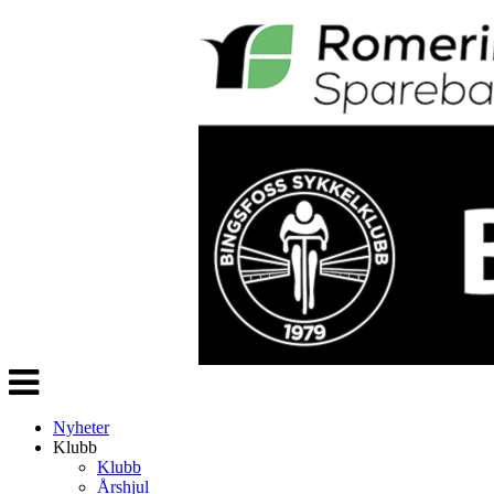
Veksle
navigasjon
Nyheter
Klubb
Klubb
Årshjul