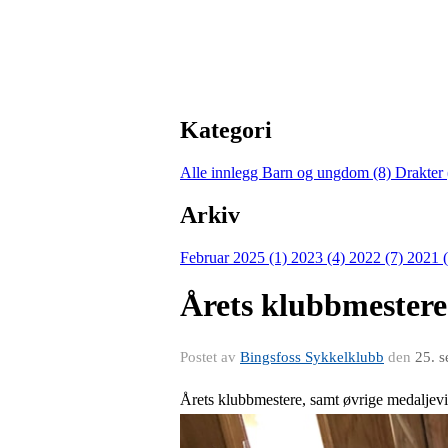
Kategori
Alle innlegg
Barn og ungdom (8)
Drakter
Arkiv
Februar 2025 (1)
2023 (4)
2022 (7)
2021 
Årets klubbmestere
Postet av
Bingsfoss Sykkelklubb
den
25. 
Årets klubbmestere, samt øvrige medaljevi