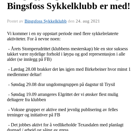
Bingsfoss Sykkelklubb er med!
Postet av
Bingsfoss Sykkelklubb
den
24. aug 2021
Vi kommer i en ny oppstart periode med flere sykkelrelaterte
aktiviteter. For å nevne noen:
- Årets Stomperudrittet (klubbens mesterskap) ble en stor suksess
takket være nydelige forhold i løypa og god representasjon i alle
alder (se innlegg på FB)
- Lørdag 28.08 brakker det løs igjen med Birkebeiner hvor minst 
medlemmer deltar!
- Søndag 29.08 drar ungdomsgruppen på dagstur til Trysil
- Søndag 19.09 arrangeres Elgrittet der vi ønsker flest mulig
deltagere fra klubben
- Voksne grupper er aktive med jevnlig publisering av felles
treninger og initiativer på FB
- Det jobbes aktivt for å vedlikeholde Texasdalen med planlagt
dugnad / arbeid og såing av gress