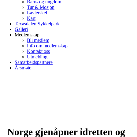
Barn- og ungdom
Tur & Mosjon
Lavterskel
Kart
Texasdalen Sykkelpark
Galleri
Medlemskap
Bli medlem
Info om medlemskap
Kontakt oss
Utmelding
Samarbeidspartnere
Årsmøte
Norge gjenåpner idretten og