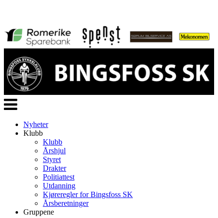
Veksle
navigasjon
Nyheter
Klubb
Klubb
Årshjul
Styret
Drakter
Politiattest
Utdanning
Kjøreregler for Bingsfoss SK
Årsberetninger
Gruppene