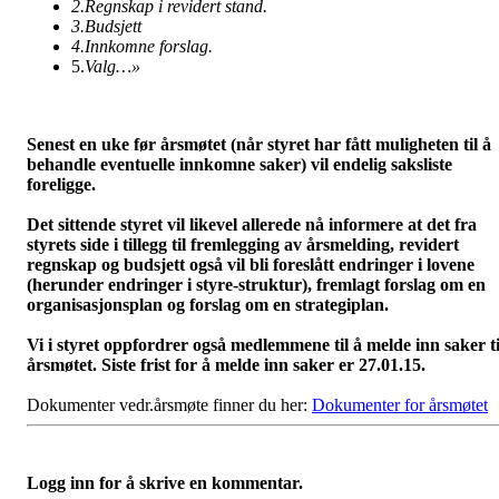
2.
Regnskap i revidert stand.
3.
Budsjett
4.
Innkomne forslag.
5.
Valg…»
Senest en uke før årsmøtet (når styret har fått muligheten til å
behandle eventuelle innkomne saker) vil endelig saksliste
foreligge.
Det sittende styret vil likevel allerede nå informere at det fra
styrets side i tillegg til fremlegging av årsmelding, revidert
regnskap og budsjett også vil bli foreslått endringer i lovene
(herunder endringer i styre-struktur), fremlagt forslag om en
organisasjonsplan og forslag om en strategiplan.
Vi i styret oppfordrer også medlemmene til å melde inn saker ti
årsmøtet. Siste frist for å melde inn saker er 27.01.15.
Dokumenter vedr.årsmøte finner du her:
Dokumenter for årsmøtet
Logg inn for å skrive en kommentar.