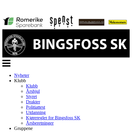
Veksle
navigasjon
Nyheter
Klubb
Klubb
Årshjul
Styret
Drakter
Politiattest
Utdanning
Kjøreregler for Bingsfoss SK
Årsberetninger
Gruppene