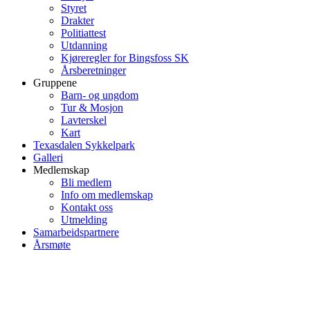
Styret
Drakter
Politiattest
Utdanning
Kjøreregler for Bingsfoss SK
Årsberetninger
Gruppene
Barn- og ungdom
Tur & Mosjon
Lavterskel
Kart
Texasdalen Sykkelpark
Galleri
Medlemskap
Bli medlem
Info om medlemskap
Kontakt oss
Utmelding
Samarbeidspartnere
Årsmøte