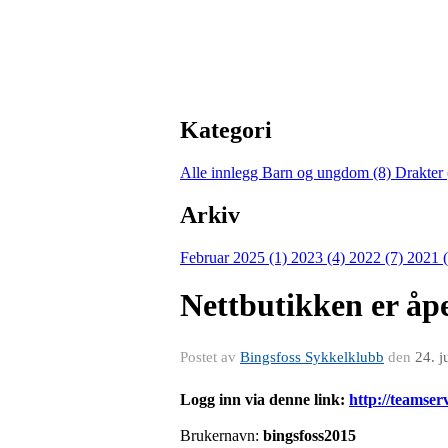
Kategori
Alle innlegg
Barn og ungdom (8)
Drakter
Arkiv
Februar 2025 (1)
2023 (4)
2022 (7)
2021 
Nettbutikken er åpen
Postet av
Bingsfoss Sykkelklubb
den
24. 
Logg inn via denne link:
http://teamserv
Brukernavn:
bingsfoss2015