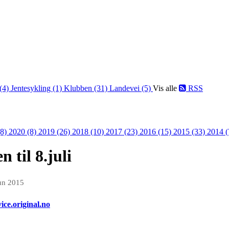
 (4)
Jentesykling (1)
Klubben (31)
Landevei (5)
Vis alle
RSS
(8)
2020 (8)
2019 (26)
2018 (10)
2017 (23)
2016 (15)
2015 (33)
2014 
 til 8.juli
jun 2015
ice.original.no