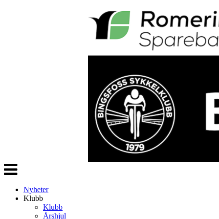
Veksle
navigasjon
Nyheter
Klubb
Klubb
Årshjul