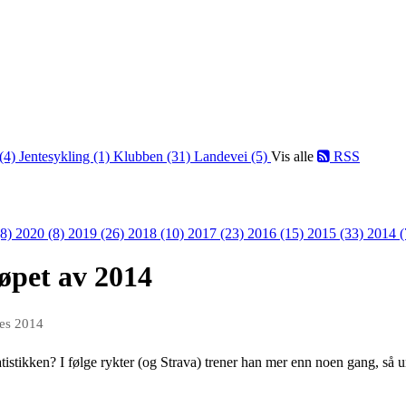
 (4)
Jentesykling (1)
Klubben (31)
Landevei (5)
Vis alle
RSS
(8)
2020 (8)
2019 (26)
2018 (10)
2017 (23)
2016 (15)
2015 (33)
2014 
øpet av 2014
des 2014
atistikken? I følge rykter (og Strava) trener han mer enn noen gang, så u