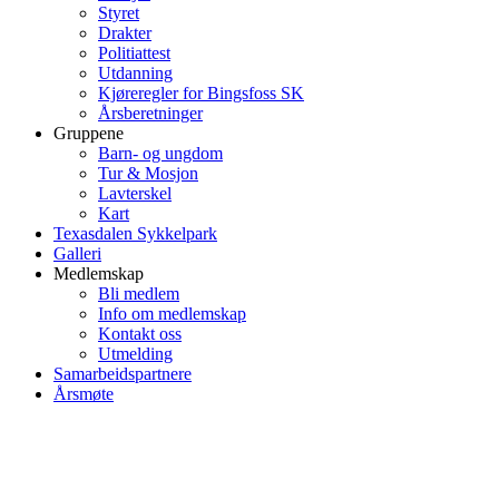
Styret
Drakter
Politiattest
Utdanning
Kjøreregler for Bingsfoss SK
Årsberetninger
Gruppene
Barn- og ungdom
Tur & Mosjon
Lavterskel
Kart
Texasdalen Sykkelpark
Galleri
Medlemskap
Bli medlem
Info om medlemskap
Kontakt oss
Utmelding
Samarbeidspartnere
Årsmøte