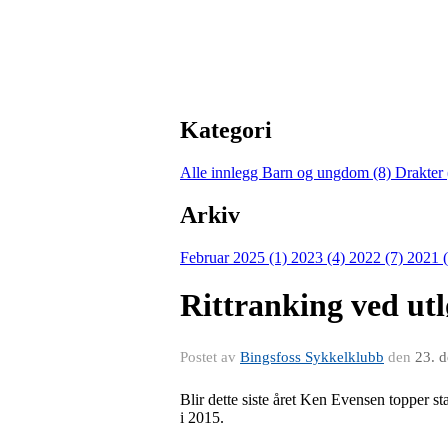
Kategori
Alle innlegg
Barn og ungdom (8)
Drakter
Arkiv
Februar 2025 (1)
2023 (4)
2022 (7)
2021 
Rittranking ved utl
Postet av
Bingsfoss Sykkelklubb
den
23. 
Blir dette siste året Ken Evensen topper st
i 2015.