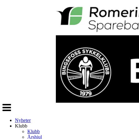
Veksle
navigasjon
Nyheter
Klubb
Klubb
Årshjul