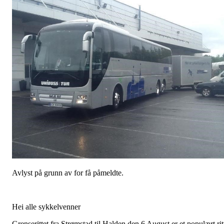
Avlyst på grunn av for få påmeldte.
Hei alle sykkelvenner
Grenserittet fra Strømstad til Halden den 6 August er et populært rit