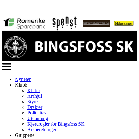
Veksle
navigasjon
Nyheter
Klubb
Klubb
Årshjul
Styret
Drakter
Politiattest
Utdanning
Kjøreregler for Bingsfoss SK
Årsberetninger
Gruppene