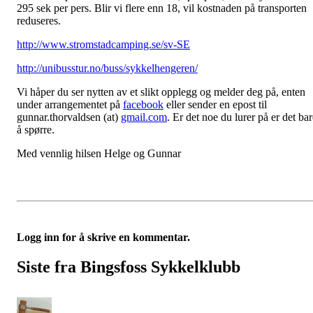
295 sek per pers. Blir vi flere enn 18, vil kostnaden på transporten
reduseres.
http://www.stromstadcamping.se/sv-SE
http://unibusstur.no/buss/sykkelhengeren/
Vi håper du ser nytten av et slikt opplegg og melder deg på, enten
under arrangementet på
facebook
eller sender en epost til
gunnar.thorvaldsen (at)
gmail.com
. Er det noe du lurer på er det ba
å spørre.
Med vennlig hilsen Helge og Gunnar
Logg inn for å skrive en kommentar.
Siste fra Bingsfoss Sykkelklubb