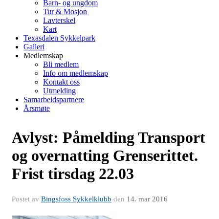
Barn- og ungdom
Tur & Mosjon
Lavterskel
Kart
Texasdalen Sykkelpark
Galleri
Medlemskap
Bli medlem
Info om medlemskap
Kontakt oss
Utmelding
Samarbeidspartnere
Årsmøte
Avlyst: Påmelding Transport
og overnatting Grenserittet.
Frist tirsdag 22.03
Postet av
Bingsfoss Sykkelklubb
den
14. mar 2016