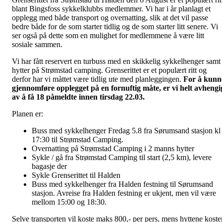
blant Bingsfoss sykkelklubbs medlemmer. Vi har i år planlagt et
opplegg med både transport og overnatting, slik at det vil passe
bedre både for de som starter tidlig og de som starter litt senere. Vi
ser også på dette som en mulighet for medlemmene å være litt
sosiale sammen.
Vi har fått reservert en turbuss med en skikkelig sykkelhenger samt
hytter på Strømstad camping. Grenserittet er et populært ritt og
derfor har vi måttet være tidlig ute med planleggingen.
For å kunn
gjennomføre opplegget på en fornuftig måte, er vi helt avhengi
av å få 18 påmeldte innen tirsdag 22.03.
Planen er:
Buss med sykkelhenger Fredag 5.8 fra Sørumsand stasjon kl
17:30 til Strømstad Camping.
Overnatting på Strømstad Camping i 2 manns hytter
Sykle / gå fra Strømstad Camping til start (2,5 km), levere
bagasje der
Sykle Grenserittet til Halden
Buss med sykkelhenger fra Halden festning til Sørumsand
stasjon. Avreise fra Halden festning er ukjent, men vil være
mellom 15:00 og 18:30.
Selve transporten vil koste maks 800,- per pers, mens hyttene koste