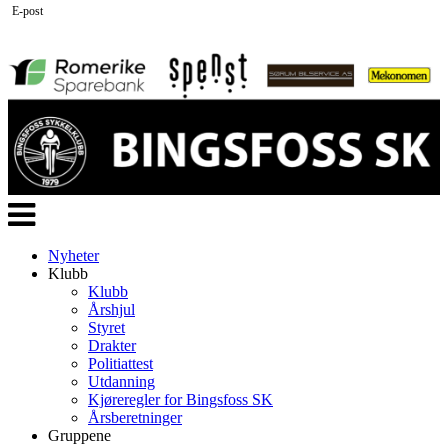
E-post
Veksle
navigasjon
Nyheter
Klubb
Klubb
Årshjul
Styret
Drakter
Politiattest
Utdanning
Kjøreregler for Bingsfoss SK
Årsberetninger
Gruppene