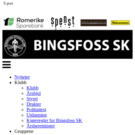
E-post
Veksle
navigasjon
Nyheter
Klubb
Klubb
Årshjul
Styret
Drakter
Politiattest
Utdanning
Kjøreregler for Bingsfoss SK
Årsberetninger
Gruppene