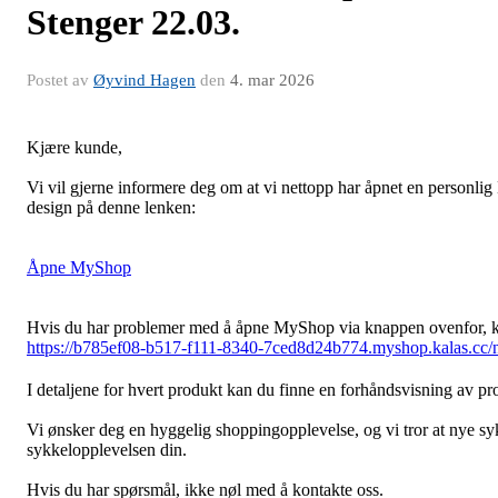
Stenger 22.03.
Postet av
Øyvind Hagen
den
4. mar 2026
Kjære kunde,
Vi vil gjerne informere deg om at vi nettopp har åpnet en personli
design på denne lenken:
Åpne MyShop
Hvis du har problemer med å åpne MyShop via knappen ovenfor, k
https://b785ef08-b517-f111-8340-7ced8d24b774.myshop.kalas.cc/
I detaljene for hvert produkt kan du finne en forhåndsvisning av p
Vi ønsker deg en hyggelig shoppingopplevelse, og vi tror at nye syk
sykkelopplevelsen din.
Hvis du har spørsmål, ikke nøl med å kontakte oss.