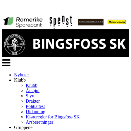
Veksle
navigasjon
Nyheter
Klubb
Klubb
Årshjul
Styret
Drakter
Politiattest
Utdanning
Kjøreregler for Bingsfoss SK
Årsberetninger
Gruppene