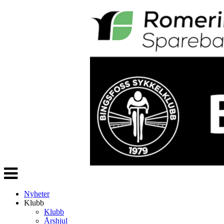
Veksle
navigasjon
Nyheter
Klubb
Klubb
Årshjul