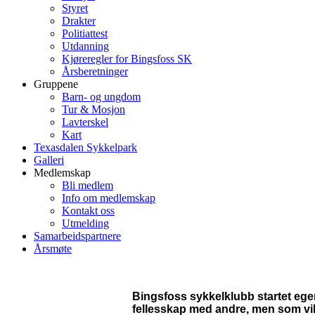
Styret
Drakter
Politiattest
Utdanning
Kjøreregler for Bingsfoss SK
Årsberetninger
Gruppene
Barn- og ungdom
Tur & Mosjon
Lavterskel
Kart
Texasdalen Sykkelpark
Galleri
Medlemskap
Bli medlem
Info om medlemskap
Kontakt oss
Utmelding
Samarbeidspartnere
Årsmøte
Bingsfoss sykkelklubb startet egen
fellesskap med andre, men som vil 