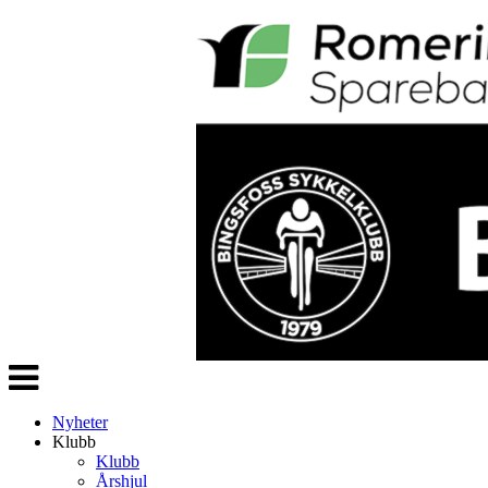
Veksle
navigasjon
Nyheter
Klubb
Klubb
Årshjul