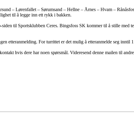
irsund – Lørenfallet – Sørumsand – Hellne – Årnes – Hvam – Rånåsfoss
ighet til å legge inn ett rykk i bakken.
-siden til Sportsklubben Ceres. Bingsfoss SK kommer til å stille med tel
en etteranmelding. For turrittet er det mulig å etteranmelde seg inntil 1 
 kontakt hvis dere har noen spørsmål. Videresend denne mailen til andre 