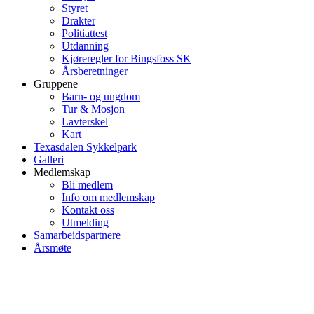
Styret
Drakter
Politiattest
Utdanning
Kjøreregler for Bingsfoss SK
Årsberetninger
Gruppene
Barn- og ungdom
Tur & Mosjon
Lavterskel
Kart
Texasdalen Sykkelpark
Galleri
Medlemskap
Bli medlem
Info om medlemskap
Kontakt oss
Utmelding
Samarbeidspartnere
Årsmøte