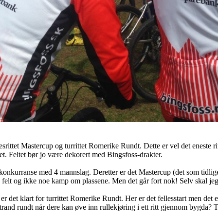
ittet Mastercup og turrittet Romerike Rundt. Dette er vel det eneste r
rittet. Feltet bør jo være dekorert med Bingsfoss-drakter.
 lagkonkurranse med 4 mannslag. Deretter er det Mastercup (det som tidlige
dre felt og ikke noe kamp om plassene. Men det går fort nok! Selv skal jeg 
t er det klart for turrittet Romerike Rundt. Her er det fellesstart men det 
rand rundt når dere kan øve inn rullekjøring i ett ritt gjennom bygda? 