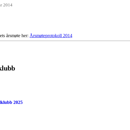
ar 2014
rets årsmøte her:
Årsmøteprotokoll 2014
lklubb
elklubb 2025