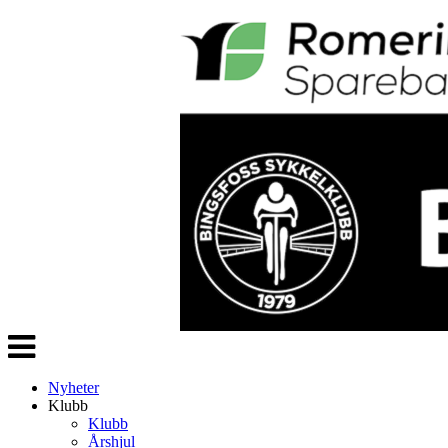
Veksle
navigasjon
Nyheter
Klubb
Klubb
Årshjul