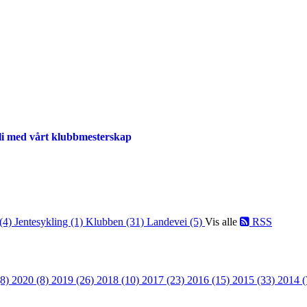
li med vårt klubbmesterskap
 (4)
Jentesykling (1)
Klubben (31)
Landevei (5)
Vis alle
RSS
(8)
2020 (8)
2019 (26)
2018 (10)
2017 (23)
2016 (15)
2015 (33)
2014 