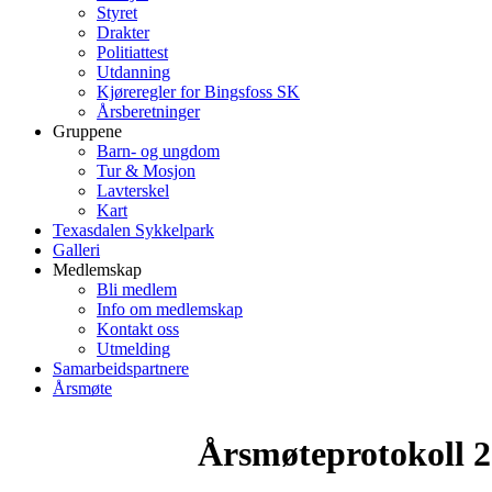
Styret
Drakter
Politiattest
Utdanning
Kjøreregler for Bingsfoss SK
Årsberetninger
Gruppene
Barn- og ungdom
Tur & Mosjon
Lavterskel
Kart
Texasdalen Sykkelpark
Galleri
Medlemskap
Bli medlem
Info om medlemskap
Kontakt oss
Utmelding
Samarbeidspartnere
Årsmøte
Årsmøteprotokoll 