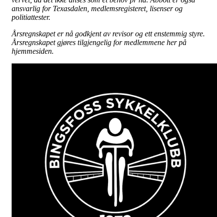
ansvarlig for Texasdalen, medlemsregisteret, lisenser og
politiattester.
Årsregnskapet er nå godkjent av revisor og ett enstemmig styre.
Årsregnskapet gjøres tilgjengelig for medlemmene her på
hjemmesiden.