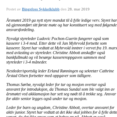
Postet av
Bingsfoss Sykkelklubb
den
28. mar 2019
Årsmøtet 2019 ga nytt styre mandat til å fylle ledige verv. Styret har
nå gjennomført sitt første møte og har konstituert seg med følgende
ansvarsfordeling.
Nyvalgt styreleder Ludovic Pochon-Guerin fungerer også som
kasserer i 3-4 mnd. Etter dette vil Jan Myhrvold fortsette som
kasserer. Styret har vedtatt at Myhrvold inntrer i vervet fra 19. mars
med avlasting av styreleder. Christine Abbott anskaffer også
bankfullmakt og vil besørge kassereroppgaven sammen med
styreleder i 3-4 måneder.
Nestleder/sportslig leder Erland Rønningen og sekretær Cathrine
Årstad Olsen fortsetter med oppgaver som tidligere.
Thomas Sørbø, nyvalgt leder for tur og mosjon overtar også
ansvaret for introduksjon, da Thomas Sundal som ble valgt inn av
årsmøtet ved akklamasjon har sett seg nødt til å trekke seg. Ansvar
for aktiv senior legges også under tur og mosjon.
Leder for barn og ungdom, Christine Abbott, overtar ansvaret for
aktiv junior. Styret har vedtatt at det ikke skal jobbes for å fylle dett
vervet, da det ikke anses som et behov pr nå. Abbott er også