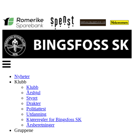
Veksle
navigasjon
Nyheter
Klubb
Klubb
Årshjul
Styret
Drakter
Politiattest
Utdanning
Kjøreregler for Bingsfoss SK
Årsberetninger
Gruppene