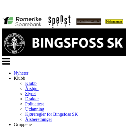
Veksle
navigasjon
Nyheter
Klubb
Klubb
Årshjul
Styret
Drakter
Politiattest
Utdanning
Kjøreregler for Bingsfoss SK
Årsberetninger
Gruppene