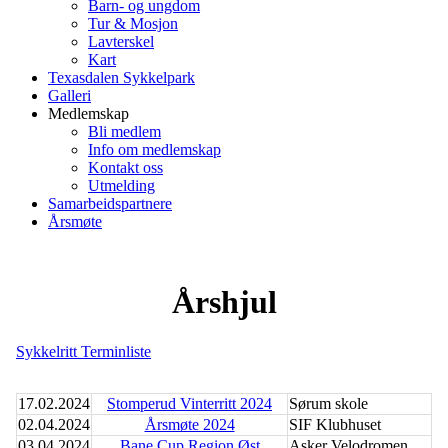
Barn- og ungdom
Tur & Mosjon
Lavterskel
Kart
Texasdalen Sykkelpark
Galleri
Medlemskap
Bli medlem
Info om medlemskap
Kontakt oss
Utmelding
Samarbeidspartnere
Årsmøte
Årshjul
Sykkelritt Terminliste
17.02.2024
Stomperud Vinterritt 2024
Sørum skole
02.04.2024
Årsmøte 2024
SIF Klubhuset
03.04.2024
Bane Cup Region Øst
Asker Velodromen