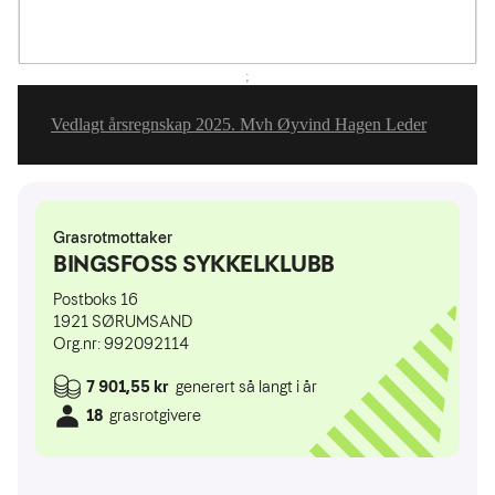
;
Vedlagt årsregnskap 2025. Mvh Øyvind Hagen Leder