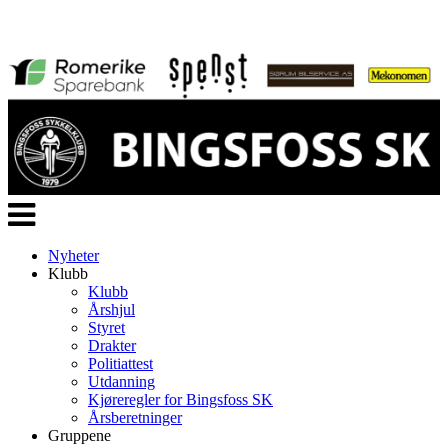
Veksle
navigasjon
Nyheter
Klubb
Klubb
Årshjul
Styret
Drakter
Politiattest
Utdanning
Kjøreregler for Bingsfoss SK
Årsberetninger
Gruppene