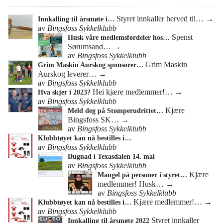
Styret innkaller herved til…
→
Innkalling til årsmøte i…
av
Bingsfoss Sykkelklubb
Spenst
Husk våre medlemsfordeler hos…
Sørumsand…
→
av
Bingsfoss Sykkelklubb
Grim Maskin
Grim Maskin Aurskog sponsorer…
Aurskog leverer…
→
av
Bingsfoss Sykkelklubb
Hei kjære medlemmer!…
→
Hva skjer i 2023?
av
Bingsfoss Sykkelklubb
Kjære
Meld deg på Stomperudrittet…
Bingsfoss SK…
→
av
Bingsfoss Sykkelklubb
Klubbtøyet kan nå bestilles i…
av
Bingsfoss Sykkelklubb
Dugnad i Texasdalen 14. mai
av
Bingsfoss Sykkelklubb
Kjære
Mangel på personer i styret…
medlemmer! Husk…
→
av
Bingsfoss Sykkelklubb
Kjære medlemmer!…
→
Klubbtøyet kan nå bestilles i…
av
Bingsfoss Sykkelklubb
Styret innkaller
Innkalling til årsmøte 2022