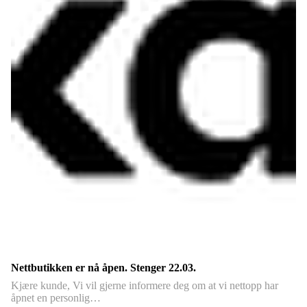
Nettbutikken er nå åpen. Stenger 22.03.
Kjære kunde, Vi vil gjerne informere deg om at vi nettopp har
åpnet en personlig…