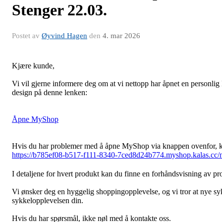
Stenger 22.03.
Postet av
Øyvind Hagen
den
4. mar 2026
Kjære kunde,
Vi vil gjerne informere deg om at vi nettopp har åpnet en personli
design på denne lenken:
Åpne MyShop
Hvis du har problemer med å åpne MyShop via knappen ovenfor, k
https://b785ef08-b517-f111-8340-7ced8d24b774.myshop.kalas.cc/
I detaljene for hvert produkt kan du finne en forhåndsvisning av p
Vi ønsker deg en hyggelig shoppingopplevelse, og vi tror at nye syk
sykkelopplevelsen din.
Hvis du har spørsmål, ikke nøl med å kontakte oss.