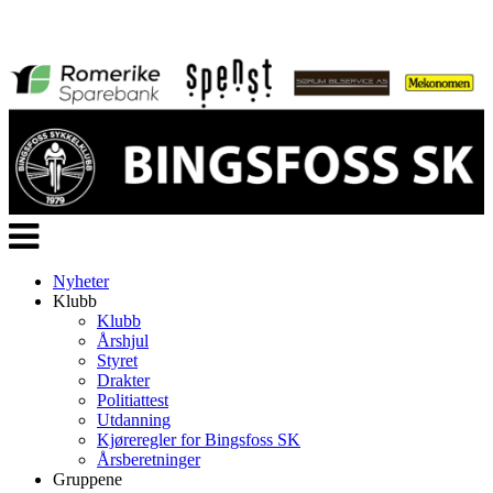
Veksle
navigasjon
Nyheter
Klubb
Klubb
Årshjul
Styret
Drakter
Politiattest
Utdanning
Kjøreregler for Bingsfoss SK
Årsberetninger
Gruppene