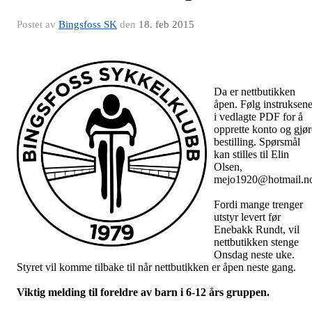
Postet av
Bingsfoss SK
den
18. feb 2015
Da er nettbutikken
åpen. Følg instruksen
i vedlagte PDF for å
opprette konto og gjør
bestilling. Spørsmål
kan stilles til Elin
Olsen,
mejo1920@hotmail.n
Fordi mange trenger
utstyr levert før
Enebakk Rundt, vil
nettbutikken stenge
Onsdag neste uke.
Styret vil komme tilbake til når nettbutikken er åpen neste gang.
Viktig melding til foreldre av barn i 6-12 års gruppen.