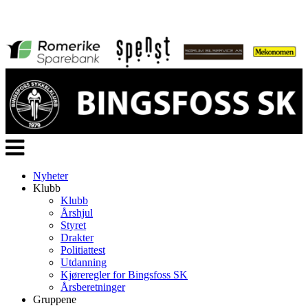
Veksle
navigasjon
Nyheter
Klubb
Klubb
Årshjul
Styret
Drakter
Politiattest
Utdanning
Kjøreregler for Bingsfoss SK
Årsberetninger
Gruppene