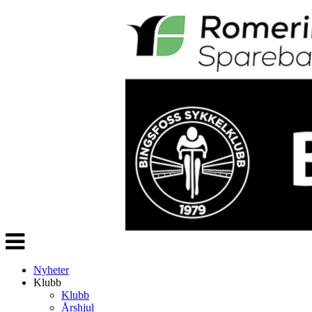
Veksle
navigasjon
Nyheter
Klubb
Klubb
Årshjul