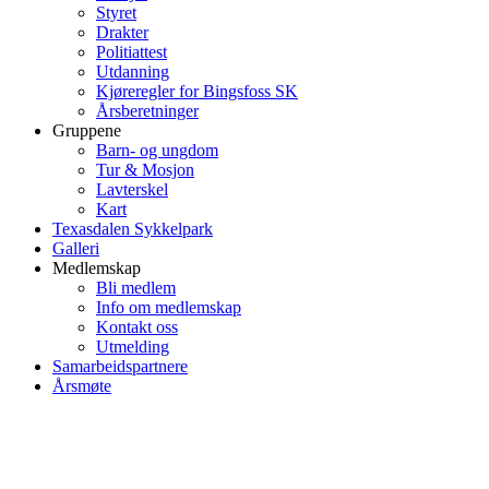
Styret
Drakter
Politiattest
Utdanning
Kjøreregler for Bingsfoss SK
Årsberetninger
Gruppene
Barn- og ungdom
Tur & Mosjon
Lavterskel
Kart
Texasdalen Sykkelpark
Galleri
Medlemskap
Bli medlem
Info om medlemskap
Kontakt oss
Utmelding
Samarbeidspartnere
Årsmøte