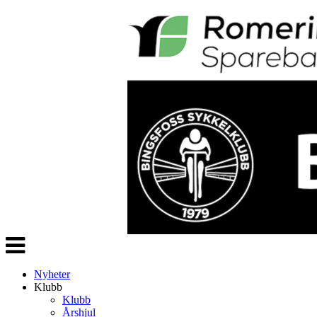
Veksle
navigasjon
Nyheter
Klubb
Klubb
Årshjul