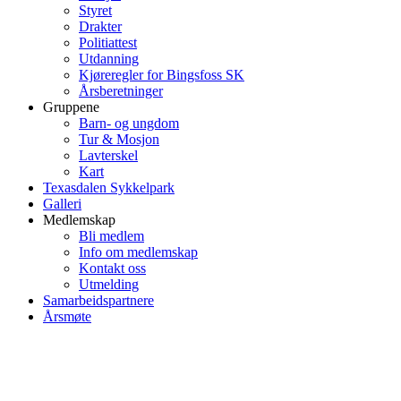
Styret
Drakter
Politiattest
Utdanning
Kjøreregler for Bingsfoss SK
Årsberetninger
Gruppene
Barn- og ungdom
Tur & Mosjon
Lavterskel
Kart
Texasdalen Sykkelpark
Galleri
Medlemskap
Bli medlem
Info om medlemskap
Kontakt oss
Utmelding
Samarbeidspartnere
Årsmøte