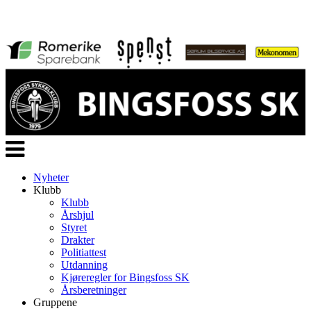
Veksle
navigasjon
Nyheter
Klubb
Klubb
Årshjul
Styret
Drakter
Politiattest
Utdanning
Kjøreregler for Bingsfoss SK
Årsberetninger
Gruppene