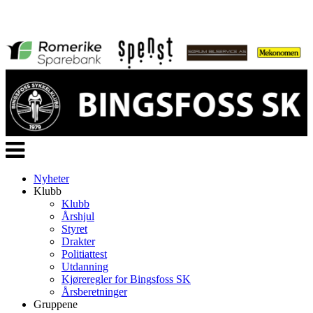
Veksle
navigasjon
Nyheter
Klubb
Klubb
Årshjul
Styret
Drakter
Politiattest
Utdanning
Kjøreregler for Bingsfoss SK
Årsberetninger
Gruppene