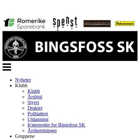
Veksle
navigasjon
Nyheter
Klubb
Klubb
Årshjul
Styret
Drakter
Politiattest
Utdanning
Kjøreregler for Bingsfoss SK
Årsberetninger
Gruppene