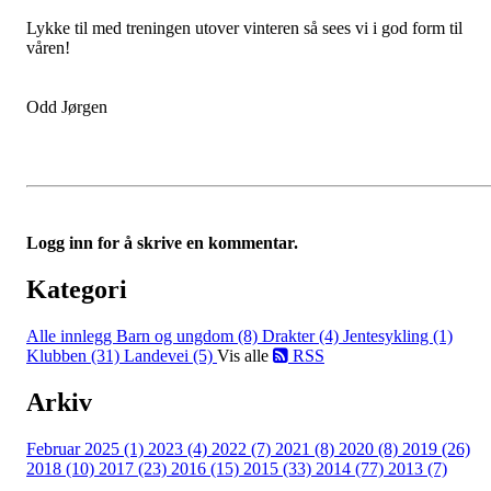
Lykke til med treningen utover vinteren så sees vi i god form til
våren!
Odd Jørgen
Logg inn for å skrive en kommentar.
Kategori
Alle innlegg
Barn og ungdom (8)
Drakter (4)
Jentesykling (1)
Klubben (31)
Landevei (5)
Vis alle
RSS
Arkiv
Februar 2025 (1)
2023 (4)
2022 (7)
2021 (8)
2020 (8)
2019 (26)
2018 (10)
2017 (23)
2016 (15)
2015 (33)
2014 (77)
2013 (7)