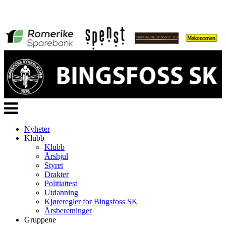
Veksle
navigasjon
Nyheter
Klubb
Klubb
Årshjul
Styret
Drakter
Politiattest
Utdanning
Kjøreregler for Bingsfoss SK
Årsberetninger
Gruppene