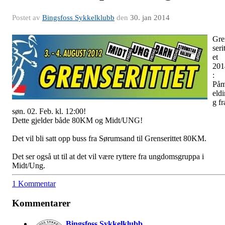
Postet av
Bingsfoss Sykkelklubb
den
30. jan 2014
Gre
serit
et
201
:
På
eldi
g fr
søn. 02. Feb. kl. 12:00!
Dette gjelder både 80KM og Midt/UNG!
Det vil bli satt opp buss fra Sørumsand til Grenserittet 80KM.
Det ser også ut til at det vil være ryttere fra ungdomsgruppa i
Midt/Ung.
1 Kommentar
Kommentarer
Bingsfoss Sykkelklubb