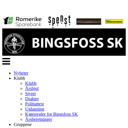
Veksle
navigasjon
Nyheter
Klubb
Klubb
Årshjul
Styret
Drakter
Politiattest
Utdanning
Kjøreregler for Bingsfoss SK
Årsberetninger
Gruppene