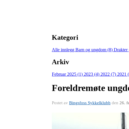
Kategori
Alle innlegg
Barn og ungdom (8)
Drakter
Arkiv
Februar 2025 (1)
2023 (4)
2022 (7)
2021 
Foreldremøte ung
Postet av
Bingsfoss Sykkelklubb
den
26. 