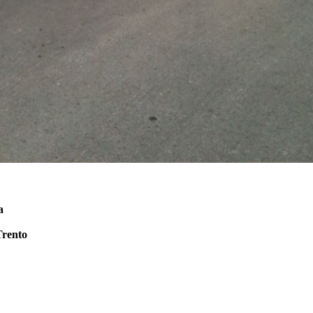
a
Trento