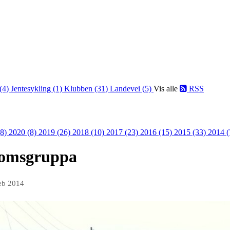
 (4)
Jentesykling (1)
Klubben (31)
Landevei (5)
Vis alle
RSS
(8)
2020 (8)
2019 (26)
2018 (10)
2017 (23)
2016 (15)
2015 (33)
2014 
domsgruppa
feb 2014