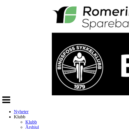
Veksle
navigasjon
Nyheter
Klubb
Klubb
Årshjul