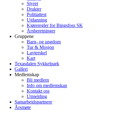
Styret
Drakter
Politiattest
Utdanning
Kjøreregler for Bingsfoss SK
Årsberetninger
Gruppene
Barn- og ungdom
Tur & Mosjon
Lavterskel
Kart
Texasdalen Sykkelpark
Galleri
Medlemskap
Bli medlem
Info om medlemskap
Kontakt oss
Utmelding
Samarbeidspartnere
Årsmøte