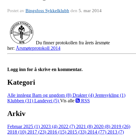
Postet av
Bingsfoss Sykkelklubb
den
5. mar 2014
Du finner protokollen fra årets årsmøte
her:
Årsmøteprotokoll 2014
Logg inn for å skrive en kommentar.
Kategori
Alle innlegg
Barn og ungdom (8)
Drakter (4)
Jentesykling (1)
Klubben (31)
Landevei (5)
Vis alle
RSS
Arkiv
Februar 2025 (1)
2023 (4)
2022 (7)
2021 (8)
2020 (8)
2019 (26)
2018 (10)
2017 (23)
2016 (15)
2015 (33)
2014 (77)
2013 (7)