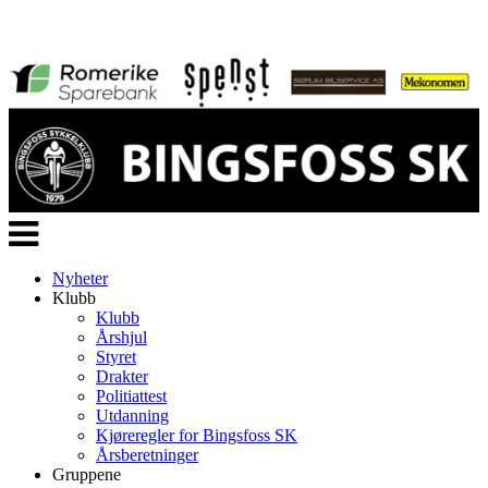
Veksle
navigasjon
Nyheter
Klubb
Klubb
Årshjul
Styret
Drakter
Politiattest
Utdanning
Kjøreregler for Bingsfoss SK
Årsberetninger
Gruppene