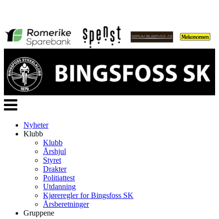
Veksle
navigasjon
Nyheter
Klubb
Klubb
Årshjul
Styret
Drakter
Politiattest
Utdanning
Kjøreregler for Bingsfoss SK
Årsberetninger
Gruppene