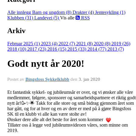
Alle innlegg
Barn og ungdom (8)
Drakter (4)
Jentesykling (1)
Klubben (31)
Landevei (5)
Vis alle
RSS
Arkiv
Februar 2025 (1)
2023 (4)
2022 (7)
2021 (8)
2020 (8)
2019 (26)
2018 (10)
2017 (23)
2016 (15)
2015 (33)
2014 (77)
2013 (7)
Godt nytt år 2020!
Postet av
Bingsfoss Sykkelklubb
den
3. jan 2020
Et fantastisk sykkel- og jubileumsår er over, og vi ønsker alle våre
medlemmer, følgere, sponsorer og samarbeidspartnere et riktig godt
nytt år!🥳✨🌟 Takk for alle store og små bidrag gjennom året som
har gått, og for at hver og en av dere er med på å gjøre Bingsfoss
SK til en klubb vi alle kan være stolte av!
Ønsker dere alle alt det beste for året som kommer
Tillater oss å legge ved jubileumsvideoen våres, som minne om
2019.