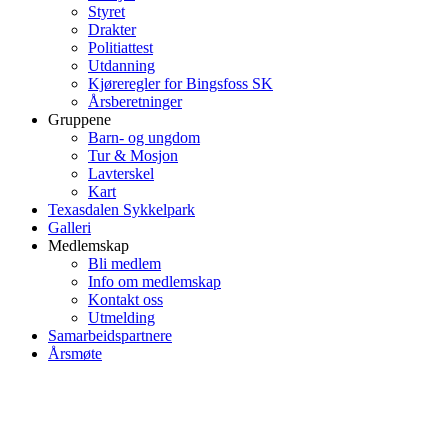
Styret
Drakter
Politiattest
Utdanning
Kjøreregler for Bingsfoss SK
Årsberetninger
Gruppene
Barn- og ungdom
Tur & Mosjon
Lavterskel
Kart
Texasdalen Sykkelpark
Galleri
Medlemskap
Bli medlem
Info om medlemskap
Kontakt oss
Utmelding
Samarbeidspartnere
Årsmøte