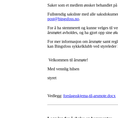
Saker som et medlem ønsker behandlet på å
Fullstendig saksliste med alle saksdokumen
post@bingsfoss.no
.
For å ha stemmerett og kunne velges til v
årsmøtet avholdes, og ha gjort opp sine øko
For mer informasjon om årsmøte samt regle
kan Bingsfoss sykkelklubb ved styrelede
Velkommen til årsmøte!
Med vennlig hilsen
styret
Vedlegg:
forslagsskjema-til-arsmote.docx