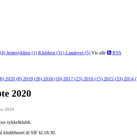
 (4)
Jentesykling (1)
Klubben (31)
Landevei (5)
Vis alle
RSS
(8)
2020 (8)
2019 (26)
2018 (10)
2017 (23)
2016 (15)
2015 (33)
2014 
øte 2020
an 2020
sfoss sykkelklubb.
 klubbhuset til SIF kl.18:30.