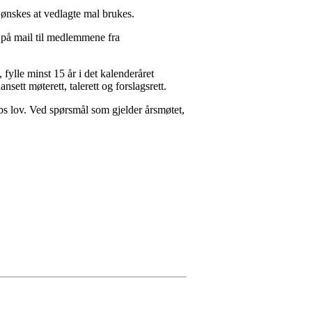
 ønskes at vedlagte mal brukes.
t på mail til medlemmene fra
ylle minst 15 år i det kalenderåret
ett møterett, talerett og forslagsrett.
bs lov. Ved spørsmål som gjelder årsmøtet,