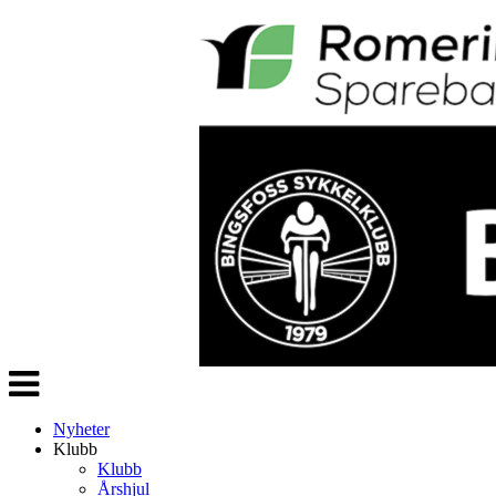
Veksle
navigasjon
Nyheter
Klubb
Klubb
Årshjul