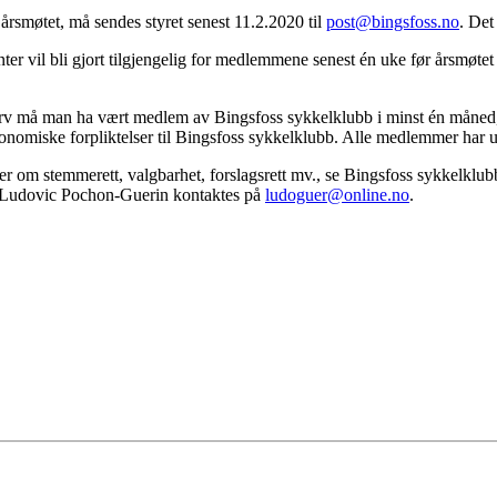
rsmøtet, må sendes styret senest 11.2.2020 til
post@bingsfoss.no
. Det
ter vil bli gjort tilgjengelig for medlemmene senest én uke før årsmøte
erv må man ha vært medlem av Bingsfoss sykkelklubb i minst én måned, f
nomiske forpliktelser til Bingsfoss sykkelklubb. Alle medlemmer har uans
r om stemmerett, valgbarhet, forslagsrett mv., se Bingsfoss sykkelklub
r Ludovic Pochon-Guerin kontaktes på
ludoguer@online.no
.