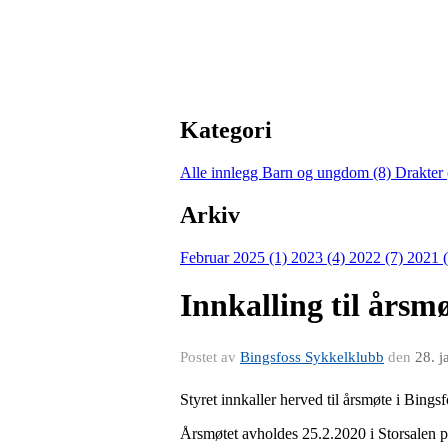
Kategori
Alle innlegg
Barn og ungdom (8)
Drakter
Arkiv
Februar 2025 (1)
2023 (4)
2022 (7)
2021 
Innkalling til årsm
Postet av
Bingsfoss Sykkelklubb
den
28. j
Styret innkaller herved til årsmøte i Bing
Årsmøtet avholdes 25.2.2020 i Storsalen på