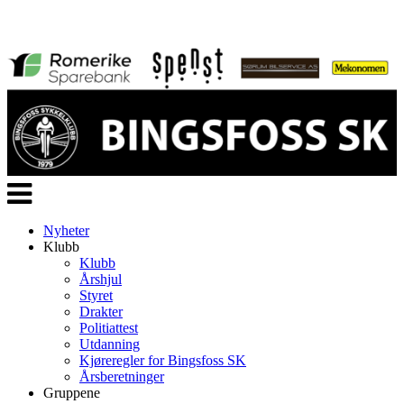
Veksle
navigasjon
Nyheter
Klubb
Klubb
Årshjul
Styret
Drakter
Politiattest
Utdanning
Kjøreregler for Bingsfoss SK
Årsberetninger
Gruppene