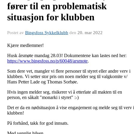
fører til en problematisk
situasjon for klubben
Postet av
Bingsfoss Sykkelklubb
den
20. mar 2022
Kjære medlemmer!
Husk årsmøte mandag 28.03! Dokumentene kan lastes ned her:
https://www.bingsfoss.no/p/60048/arsmote
.
Som dere vet, mangler vi flere personer til styret eller andre verv i
klubben. Vi setter stor pris om noen melder seg til valgkomite v/
Hans Petter Lade og Thomas Sorbøe.
Hvis ingen melder seg, risikerer vi å etterlate all makten til en
person, en såkalt "monarki i styret" :-)
Det er da en nødsituasjon å vise engasjement og melde seg til verv 
klubben!
På forhånd, takk for god innsats.
Med vennlig hilsen,