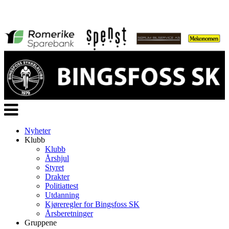
Veksle
navigasjon
Nyheter
Klubb
Klubb
Årshjul
Styret
Drakter
Politiattest
Utdanning
Kjøreregler for Bingsfoss SK
Årsberetninger
Gruppene