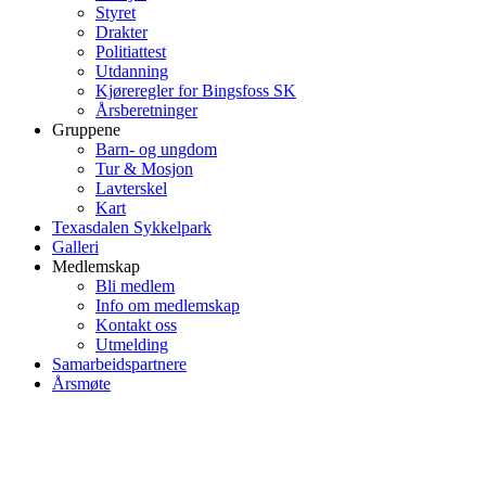
Styret
Drakter
Politiattest
Utdanning
Kjøreregler for Bingsfoss SK
Årsberetninger
Gruppene
Barn- og ungdom
Tur & Mosjon
Lavterskel
Kart
Texasdalen Sykkelpark
Galleri
Medlemskap
Bli medlem
Info om medlemskap
Kontakt oss
Utmelding
Samarbeidspartnere
Årsmøte