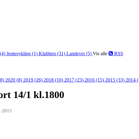
 (4)
Jentesykling (1)
Klubben (31)
Landevei (5)
Vis alle
RSS
(8)
2020 (8)
2019 (26)
2018 (10)
2017 (23)
2016 (15)
2015 (33)
2014 
rt 14/1 kl.1800
n 2015