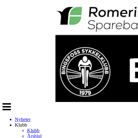
Veksle
navigasjon
Nyheter
Klubb
Klubb
Årshjul