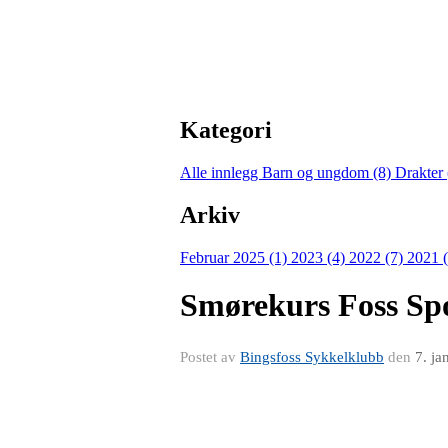
Kategori
Alle innlegg
Barn og ungdom (8)
Drakter
Arkiv
Februar 2025 (1)
2023 (4)
2022 (7)
2021 
Smørekurs Foss Spo
Postet av
Bingsfoss Sykkelklubb
den
7. ja