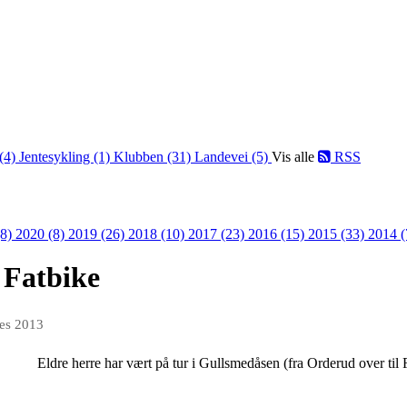
 (4)
Jentesykling (1)
Klubben (31)
Landevei (5)
Vis alle
RSS
(8)
2020 (8)
2019 (26)
2018 (10)
2017 (23)
2016 (15)
2015 (33)
2014 
 Fatbike
des 2013
Eldre herre har vært på tur i Gullsmedåsen (fra Orderud over til 