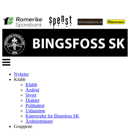
Veksle
navigasjon
Nyheter
Klubb
Klubb
Årshjul
Styret
Drakter
Politiattest
Utdanning
Kjøreregler for Bingsfoss SK
Årsberetninger
Gruppene