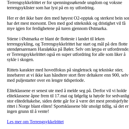
Terrengsykkelrittet er for spenningssøkende ungdom og voksne
terrengsyklister som har lyst på en ny utfordring.
Her er det ikke bare den med høyest O2-opptak og sterkest bein s
har det mest morsomt. Den med god stiteknikk og dristighet vil få
mye igjen for ferdighetene på turen gjennom Østmarka.
Stiene i Østmarka er blant de flotteste i landet til leken
terrengsykling, og Terrengsykkelrittet har start og mål på den flotte
utendørsarenaen Haraløkka på Bøler. Selv om løypa er utfordrende
er Terrengsykkelrittet også en super utfordring for alle som liker å
sykle i skogen.
Rittets karakter med hovedfokus på singletrack og tekniske stier,
innebærer at vi ikke kan håndtere stort flere deltakere enn 900, selv
med puljestarter over en lengre tidsperiode.
Eliteklassene er senest ute med å melde seg på. Derfor vil vi holde
eliteklassene åpne frem til 17.mai og følgelig ta høyde for sedvanli
stor elitedeltakelse, siden dette går for å være det mest prestisjefylte
rittet i Norge blant eliten! Sportsklassene blir utsolgt tidlig, så det er
ingen grunn til å vente!
Les mer om Terrengsykkelrittet