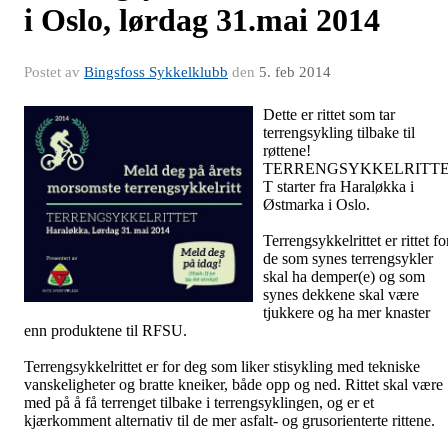
i Oslo, lørdag 31.mai 2014
Postet av
Bingsfoss Sykkelklubb
den
5. feb 2014
Dette er rittet som tar
terrengsykling tilbake til
røttene!
TERRENGSYKKELRITT
T starter fra Haraløkka i
Østmarka i Oslo.
Terrengsykkelrittet er rittet fo
de som synes terrengsykler
skal ha demper(e) og som
synes dekkene skal være
tjukkere og ha mer knaster
enn produktene til RFSU.
Terrengsykkelrittet er for deg som liker stisykling med tekniske
vanskeligheter og bratte kneiker, både opp og ned. Rittet skal være
med på å få terrenget tilbake i terrengsyklingen, og er et
kjærkomment alternativ til de mer asfalt- og grusorienterte rittene.