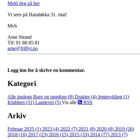
Meld deg på her
Vi sees på Haraløkka 31. mai!
Mvh
Arne Strand
Tlf: 91 88 85 81
arne@friflyt.no
Logg inn for å skrive en kommentar.
Kategori
Alle innlegg
Barn og ungdom (8)
Drakter (4)
Jentesykling (1)
Klubben (31)
Landevei (5)
Vis alle
RSS
Arkiv
Februar 2025 (1)
2023 (4)
2022 (7)
2021 (8)
2020 (8)
2019 (26)
2018 (10)
2017 (23)
2016 (15)
2015 (33)
2014 (77)
2013 (7)