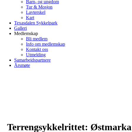
Barn- og ungdom
Tur & Mosjon
Lavterskel
Kart
Texasdalen Sykkelpark
Galleri
Medlemskap
Bli medlem
Info om medlemskap
Kontakt oss
Utmelding
Samarbeidspartnere
Årsmøte
Terrengsykkelrittet: Østmarka