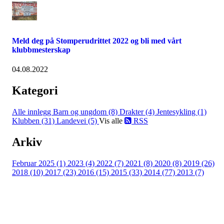
Meld deg på Stomperudrittet 2022 og bli med vårt
klubbmesterskap
04.08.2022
Kategori
Alle innlegg
Barn og ungdom (8)
Drakter (4)
Jentesykling (1)
Klubben (31)
Landevei (5)
Vis alle
RSS
Arkiv
Februar 2025 (1)
2023 (4)
2022 (7)
2021 (8)
2020 (8)
2019 (26)
2018 (10)
2017 (23)
2016 (15)
2015 (33)
2014 (77)
2013 (7)