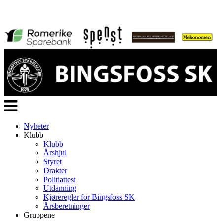
Veksle
navigasjon
Nyheter
Klubb
Klubb
Årshjul
Styret
Drakter
Politiattest
Utdanning
Kjøreregler for Bingsfoss SK
Årsberetninger
Gruppene