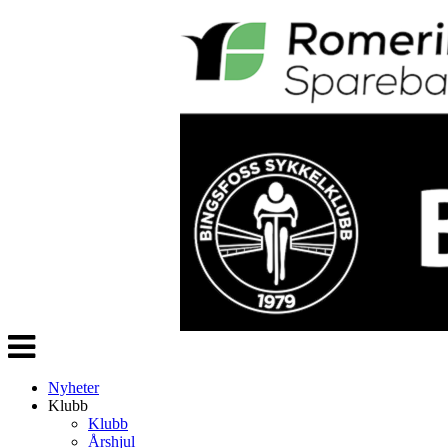
Veksle
navigasjon
Nyheter
Klubb
Klubb
Årshjul