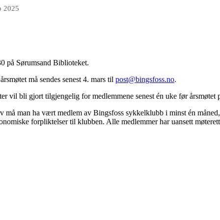
b 2025
30 på Sørumsand Biblioteket.
rsmøtet må sendes senest 4. mars til
post@bingsfoss.no
.
er vil bli gjort tilgjengelig for medlemmene senest én uke før årsmøtet
erv må man ha vært medlem av Bingsfoss sykkelklubb i minst én måned, f
nomiske forpliktelser til klubben. Alle medlemmer har uansett møterett, t