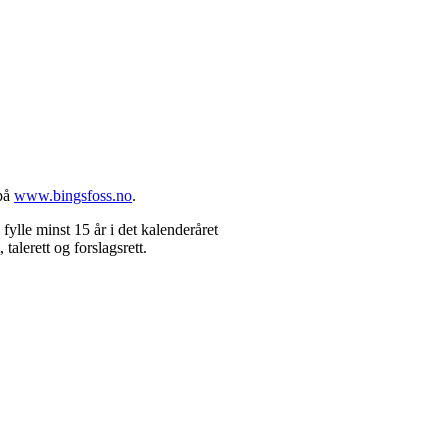
 på
www.bingsfoss.no
.
ylle minst 15 år i det kalenderåret
alerett og forslagsrett.