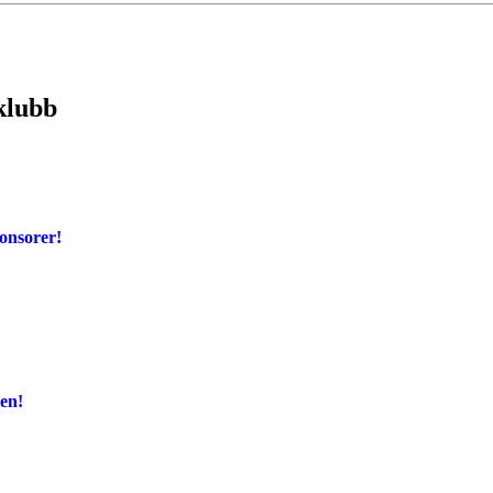
lklubb
onsorer!
en!