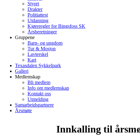
Styret
Drakter
Politiattest
Utdanning
Kjøreregler for Bingsfoss SK
Årsberetninger
Gruppene
Barn- og ungdom
Tur & Mosjon
Lavterskel
Kart
Texasdalen Sykkelpark
Galleri
Medlemskap
Bli medlem
Info om medlemskap
Kontakt oss
Utmelding
Samarbeidspartnere
Årsmøte
Innkalling til årsm