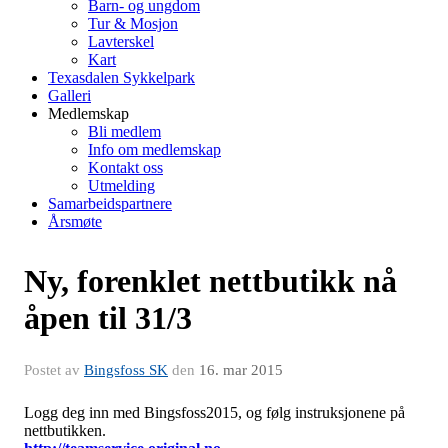
Barn- og ungdom
Tur & Mosjon
Lavterskel
Kart
Texasdalen Sykkelpark
Galleri
Medlemskap
Bli medlem
Info om medlemskap
Kontakt oss
Utmelding
Samarbeidspartnere
Årsmøte
Ny, forenklet nettbutikk nå
åpen til 31/3
Postet av
Bingsfoss SK
den
16. mar 2015
Logg deg inn med Bingsfoss2015, og følg instruksjonene på
nettbutikken.