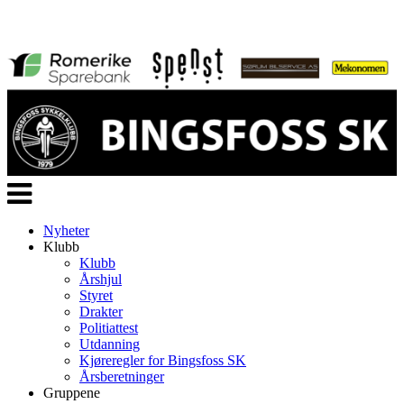
Veksle
navigasjon
Nyheter
Klubb
Klubb
Årshjul
Styret
Drakter
Politiattest
Utdanning
Kjøreregler for Bingsfoss SK
Årsberetninger
Gruppene