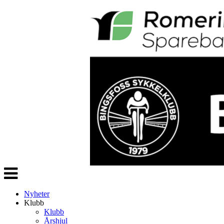
Veksle
navigasjon
Nyheter
Klubb
Klubb
Årshjul