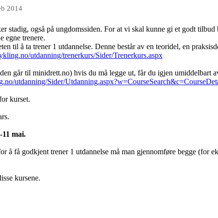
eb 2014
 stadig, også på ungdomssiden. For at vi skal kunne gi et godt tilbud
e egne trenere.
en til å ta trener 1 utdannelse. Denne består av en teoridel, en praksis
ykling.no/utdanning/trenerkurs/Sider/Trenerkurs.aspx
n går til minidrett.no) hvis du må legge ut, får du igjen umiddelbart 
ng.no/utdanning/Sider/Utdanning.aspx?w=CourseSearch&c=CourseDe
or kurset.
ars.
0-11 mai.
 å få godkjent trener 1 utdannelse må man gjennomføre begge (for ekse
isse kursene.