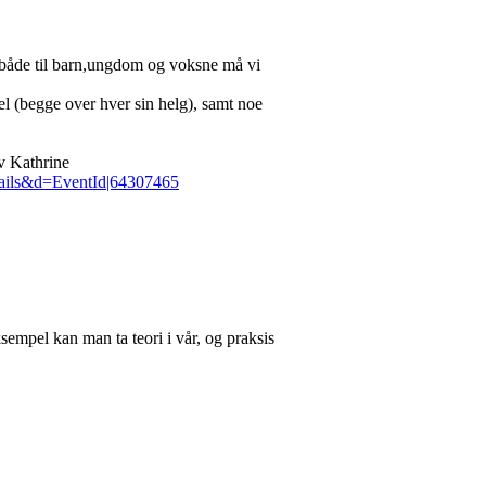
 både til barn,ungdom og voksne må vi
del (begge over hver sin helg), samt noe
av Kathrine
tails&d=EventId|64307465
mpel kan man ta teori i vår, og praksis