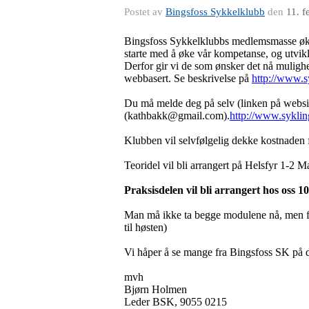
Postet av
Bingsfoss Sykkelklubb
den
11. f
Bingsfoss Sykkelklubbs medlemsmasse øker
starte med å øke vår kompetanse, og utvikl
Derfor gir vi de som ønsker det nå mulighet
webbasert. Se beskrivelse på
http://www.s
Du må melde deg på selv (linken på webside
(kathbakk@gmail.com).
http://www.sykli
Klubben vil selvfølgelig dekke kostnaden f
Teoridel vil bli arrangert på Helsfyr 1-2 M
Praksisdelen vil bli arrangert hos oss 1
Man må ikke ta begge modulene nå, men for
til høsten)
Vi håper å se mange fra Bingsfoss SK på d
mvh
Bjørn Holmen
Leder BSK, 9055 0215