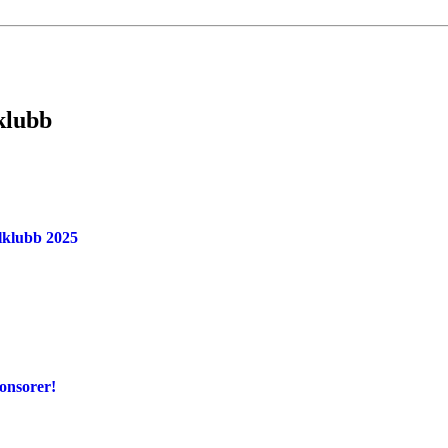
lklubb
elklubb 2025
onsorer!