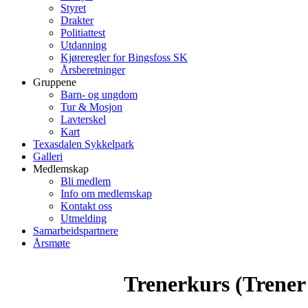
Styret
Drakter
Politiattest
Utdanning
Kjøreregler for Bingsfoss SK
Årsberetninger
Gruppene
Barn- og ungdom
Tur & Mosjon
Lavterskel
Kart
Texasdalen Sykkelpark
Galleri
Medlemskap
Bli medlem
Info om medlemskap
Kontakt oss
Utmelding
Samarbeidspartnere
Årsmøte
Trenerkurs (Trener 