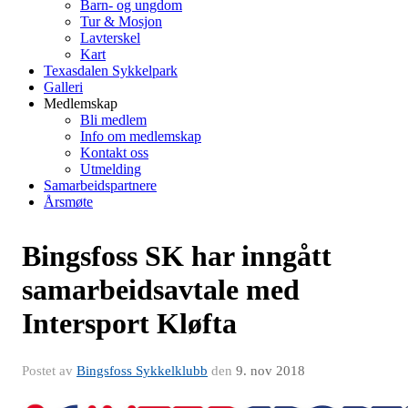
Barn- og ungdom
Tur & Mosjon
Lavterskel
Kart
Texasdalen Sykkelpark
Galleri
Medlemskap
Bli medlem
Info om medlemskap
Kontakt oss
Utmelding
Samarbeidspartnere
Årsmøte
Bingsfoss SK har inngått
samarbeidsavtale med
Intersport Kløfta
Postet av
Bingsfoss Sykkelklubb
den
9. nov 2018