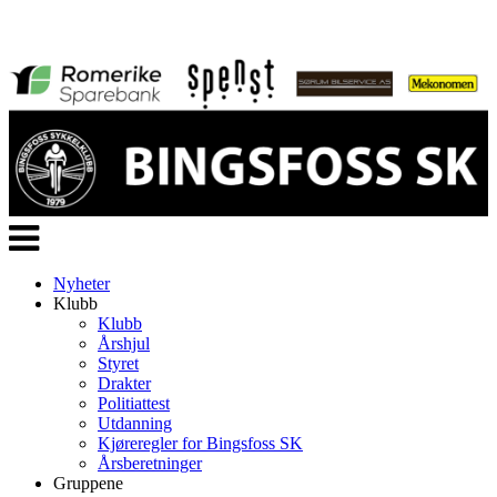
Veksle
navigasjon
Nyheter
Klubb
Klubb
Årshjul
Styret
Drakter
Politiattest
Utdanning
Kjøreregler for Bingsfoss SK
Årsberetninger
Gruppene