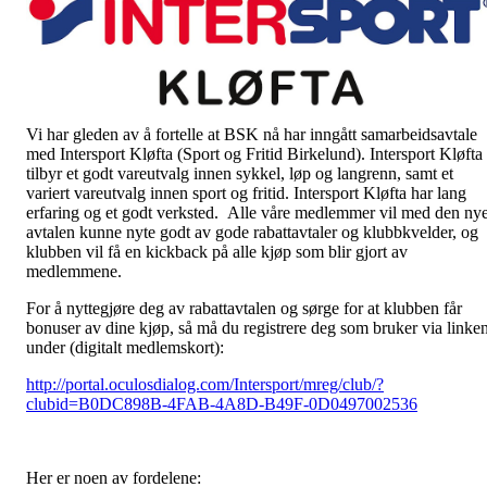
Vi har gleden av å fortelle at BSK nå har inngått samarbeidsavtale
med Intersport Kløfta (Sport og Fritid Birkelund). Intersport Kløfta
tilbyr et godt vareutvalg innen sykkel, løp og langrenn, samt et
variert vareutvalg innen sport og fritid. Intersport Kløfta har lang
erfaring og et godt verksted. Alle våre medlemmer vil med den ny
avtalen kunne nyte godt av gode rabattavtaler og klubbkvelder, og
klubben vil få en kickback på alle kjøp som blir gjort av
medlemmene.
For å nyttegjøre deg av rabattavtalen og sørge for at klubben får
bonuser av dine kjøp, så må du registrere deg som bruker via linke
under (digitalt medlemskort):
http://portal.oculosdialog.com/Intersport/mreg/club/?
clubid=B0DC898B-4FAB-4A8D-B49F-0D0497002536
Her er noen av fordelene: