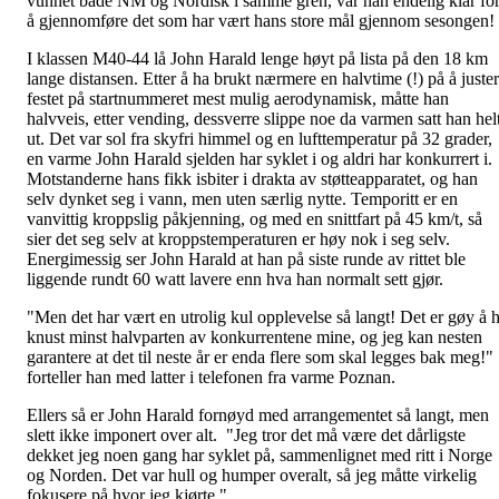
vunnet både NM og Nordisk i samme gren, var han endelig klar fo
å gjennomføre det som har vært hans store mål gjennom sesongen!
I klassen M40-44 lå John Harald lenge høyt på lista på den 18 km
lange distansen. Etter å ha brukt nærmere en halvtime (!) på å juste
festet på startnummeret mest mulig aerodynamisk, måtte han
halvveis, etter vending, dessverre slippe noe da varmen satt han hel
ut. Det var sol fra skyfri himmel og en lufttemperatur på 32 grader,
en varme John Harald sjelden har syklet i og aldri har konkurrert i.
Motstanderne hans fikk isbiter i drakta av støtteapparatet, og han
selv dynket seg i vann, men uten særlig nytte. Temporitt er en
vanvittig kroppslig påkjenning, og med en snittfart på 45 km/t, så
sier det seg selv at kroppstemperaturen er høy nok i seg selv.
Energimessig ser John Harald at han på siste runde av rittet ble
liggende rundt 60 watt lavere enn hva han normalt sett gjør.
"Men det har vært en utrolig kul opplevelse så langt! Det er gøy å 
knust minst halvparten av konkurrentene mine, og jeg kan nesten
garantere at det til neste år er enda flere som skal legges bak meg!"
forteller han med latter i telefonen fra varme Poznan.
Ellers så er John Harald fornøyd med arrangementet så langt, men
slett ikke imponert over alt. "Jeg tror det må være det dårligste
dekket jeg noen gang har syklet på, sammenlignet med ritt i Norge
og Norden. Det var hull og humper overalt, så jeg måtte virkelig
fokusere på hvor jeg kjørte."