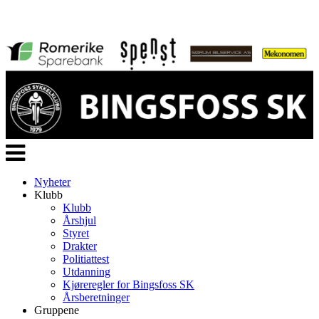
Veksle
navigasjon
Nyheter
Klubb
Klubb
Årshjul
Styret
Drakter
Politiattest
Utdanning
Kjøreregler for Bingsfoss SK
Årsberetninger
Gruppene