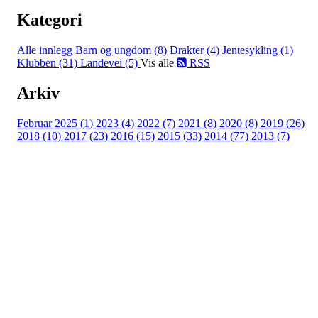
Kategori
Alle innlegg
Barn og ungdom (8)
Drakter (4)
Jentesykling (1)
Klubben (31)
Landevei (5)
Vis alle
RSS
Arkiv
Februar 2025 (1)
2023 (4)
2022 (7)
2021 (8)
2020 (8)
2019 (26)
2018 (10)
2017 (23)
2016 (15)
2015 (33)
2014 (77)
2013 (7)