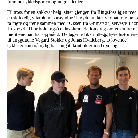
fremme sykkelsporten og unge talenter.
Til tross for en søkkvåt helg, sitter gjengen fra Bingsfoss igjen med
en skikkelig vitamininnsprøytning! Høydepunktet var naturlig nok 
få møte og trene sammen med "Oksen fra Grimstad", selveste Thor
Hushovd! Thor holdt også et inspirerende foredrag om veien frem t
merittene han har oppnådd. Deltagerne fikk i tillegg høre historiene
til ungguttene Vegard Stokke og Jonas Hvideberg, to lovende
syklister som nå nylig har inngått kontrakter med nye lag.