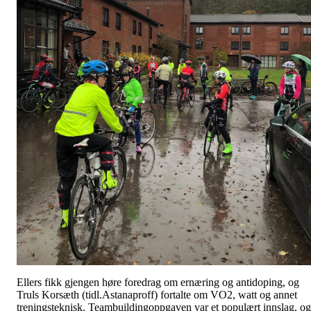
Ellers fikk gjengen høre foredrag om ernæring og antidoping, og
Truls Korsæth (tidl.Astanaproff) fortalte om VO2, watt og annet
treningsteknisk. Teambuildingoppgaven var et populært innslag, og