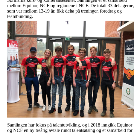
Sørmarka kurs- og konferansesenter. Samlingen er et samarbeid
mellom Equinor, NCF og regionene i NCF. De totalt 33 deltagerne
som var mellom 13-19 år, fikk delta på treninger, foredrag og
teambuilding.
Samlingen har fokus på talentutvikling, og i 2018 inngikk Equinor
og NCF en ny treårig avtale rundt talentsatsing og et samarbeid for 