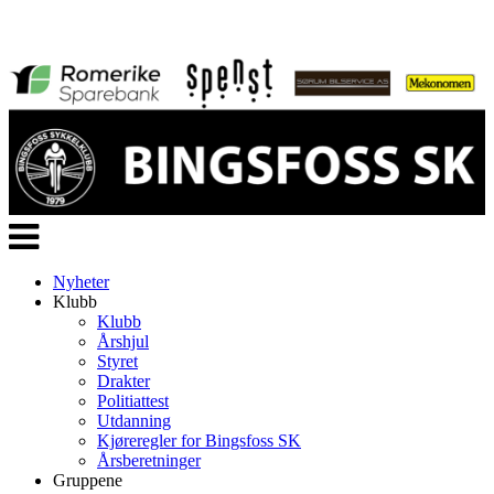
Veksle
navigasjon
Nyheter
Klubb
Klubb
Årshjul
Styret
Drakter
Politiattest
Utdanning
Kjøreregler for Bingsfoss SK
Årsberetninger
Gruppene