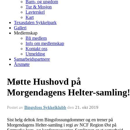
Barn- og ungdom
Tur & Mosjon
Lavterskel
Kart
Texasdalen Sykkelpark
Galleri
Medlemskap
Bli medlem
Info om medlemskap
Kontakt oss
Utmelding
Samarbeidspartnere
Årsmøte
Møtte Hushovd på
Morgendagens Helter-samling
Postet av
Bingsfoss Sykkelklubb
den
21. okt 2019
Sist helg deltok fem Bingsfossungdommer og en trener på
Morgendagens Helter-samling i regi av NCF Region Øst på