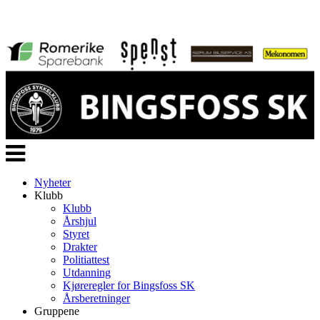
Veksle
navigasjon
Nyheter
Klubb
Klubb
Årshjul
Styret
Drakter
Politiattest
Utdanning
Kjøreregler for Bingsfoss SK
Årsberetninger
Gruppene