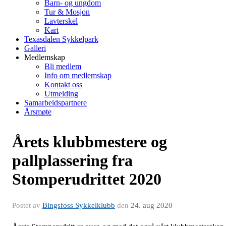
Barn- og ungdom
Tur & Mosjon
Lavterskel
Kart
Texasdalen Sykkelpark
Galleri
Medlemskap
Bli medlem
Info om medlemskap
Kontakt oss
Utmelding
Samarbeidspartnere
Årsmøte
Årets klubbmestere og
pallplassering fra
Stomperudrittet 2020
Postet av
Bingsfoss Sykkelklubb
den
24. aug 2020