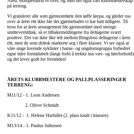
Årets Stomperudritt er over, og med det også vårt klubbmesterskap
på terreng.
Vi gratulerer alle som gjennomførte den tøffe løypa, og gleder oss
over at årets ritt ikke ble det gjørmebadet vi har hatt tidligere. Til
tross for at årets arrangement ble gjennomført med strenge
smitteverntiltak, så er tilbakemeldingene fra deltagerne svært
positive. Det var ikke like tett mellom Bingsfoss deltagerne i årets
ritt, men de som deltok markerte seg i flere klasser. Vi ser også at
våre unge lovende syklister i barne- og ungdomsgruppa forbedret
egne tider formidabelt (langt forbi å trekke inn vær- og føreforhold)
og det lover godt for fremtiden!
ÅRETS KLUBBMESTERE OG PALLPLASSERINGER
TERRENG:
M11/12 - 1. Leon Andersen
2. Oliver Schmidt
K11/12 - 1. Helene Harfallet (2. plass totalt i klassen)
M13/14 - 1. Paulus Juliussen