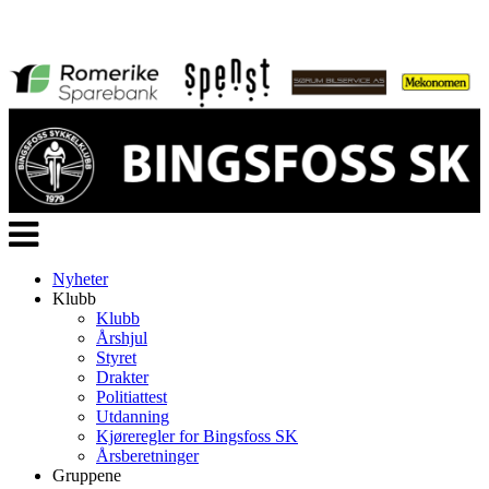
Veksle
navigasjon
Nyheter
Klubb
Klubb
Årshjul
Styret
Drakter
Politiattest
Utdanning
Kjøreregler for Bingsfoss SK
Årsberetninger
Gruppene