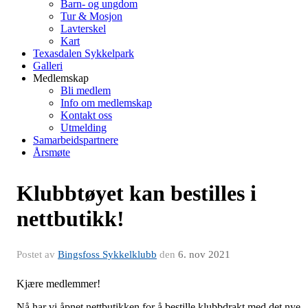
Barn- og ungdom
Tur & Mosjon
Lavterskel
Kart
Texasdalen Sykkelpark
Galleri
Medlemskap
Bli medlem
Info om medlemskap
Kontakt oss
Utmelding
Samarbeidspartnere
Årsmøte
Klubbtøyet kan bestilles i
nettbutikk!
Postet av
Bingsfoss Sykkelklubb
den
6. nov 2021
Kjære medlemmer!
Nå har vi åpnet nettbutikken for å bestille klubbdrakt med det nye