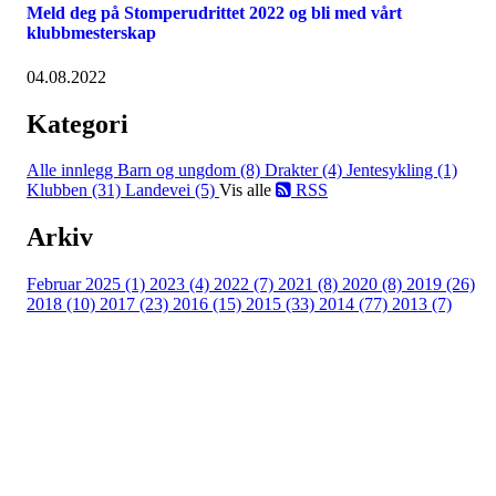
Meld deg på Stomperudrittet 2022 og bli med vårt
klubbmesterskap
04.08.2022
Kategori
Alle innlegg
Barn og ungdom (8)
Drakter (4)
Jentesykling (1)
Klubben (31)
Landevei (5)
Vis alle
RSS
Arkiv
Februar 2025 (1)
2023 (4)
2022 (7)
2021 (8)
2020 (8)
2019 (26)
2018 (10)
2017 (23)
2016 (15)
2015 (33)
2014 (77)
2013 (7)