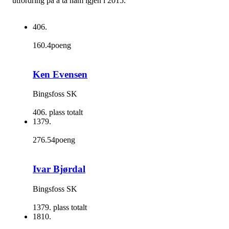
utfordring på å ta ham igjen i 2015.
406.
160.4poeng
Ken Evensen
Bingsfoss SK
406. plass totalt
1379.
276.54poeng
Ivar Bjørdal
Bingsfoss SK
1379. plass totalt
1810.