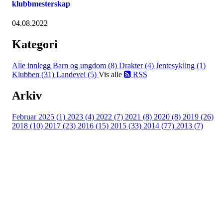
klubbmesterskap
04.08.2022
Kategori
Alle innlegg
Barn og ungdom (8)
Drakter (4)
Jentesykling (1)
Klubben (31)
Landevei (5)
Vis alle
RSS
Arkiv
Februar 2025 (1)
2023 (4)
2022 (7)
2021 (8)
2020 (8)
2019 (26)
2018 (10)
2017 (23)
2016 (15)
2015 (33)
2014 (77)
2013 (7)