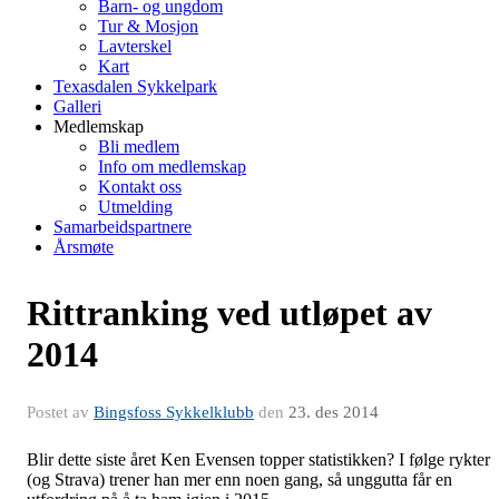
Barn- og ungdom
Tur & Mosjon
Lavterskel
Kart
Texasdalen Sykkelpark
Galleri
Medlemskap
Bli medlem
Info om medlemskap
Kontakt oss
Utmelding
Samarbeidspartnere
Årsmøte
Rittranking ved utløpet av
2014
Postet av
Bingsfoss Sykkelklubb
den
23. des 2014
Blir dette siste året Ken Evensen topper statistikken? I følge rykter
(og Strava) trener han mer enn noen gang, så unggutta får en