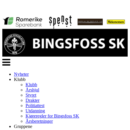
Veksle
navigasjon
Nyheter
Klubb
Klubb
Årshjul
Styret
Drakter
Politiattest
Utdanning
Kjøreregler for Bingsfoss SK
Årsberetninger
Gruppene